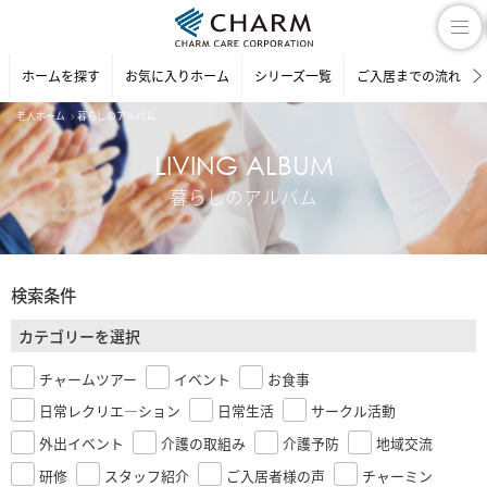
ホームを探す
お気に入りホーム
シリーズ一覧
ご入居までの流れ
老人ホーム
暮らしのアルバム
LIVING ALBUM
暮らしのアルバム
検索条件
カテゴリーを選択
チャームツアー
イベント
お食事
日常レクリエ―ション
日常生活
サークル活動
外出イベント
介護の取組み
介護予防
地域交流
研修
スタッフ紹介
ご入居者様の声
チャーミン