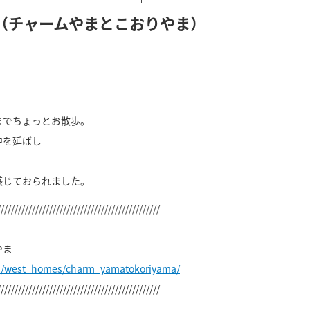
（チャームやまとこおりやま）
までちょっとお散歩。
中を延ばし
感じておられました。
///////////////////////////////////////////////
やま
jp/west_homes/charm_yamatokoriyama/
///////////////////////////////////////////////