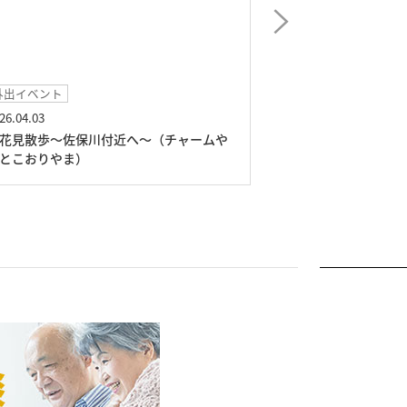
外出イベント
イベント
26.04.03
2026.03.11
花見散歩～佐保川付近へ～（チャームや
おやつレク～ホワ
とこおりやま）
まとこおりやま）