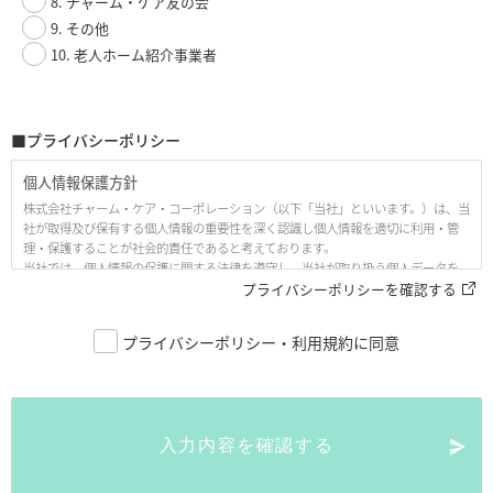
8. チャーム・ケア友の会
9. その他
10. 老人ホーム紹介事業者
■プライバシーポリシー
個人情報保護方針
株式会社チャーム・ケア・コーポレーション（以下「当社」といいます。）は、当
社が取得及び保有する個人情報の重要性を深く認識し個人情報を適切に利用・管
理・保護することが社会的責任であると考えております。
当社では、個人情報の保護に関する法律を遵守し、当社が取り扱う個人データを
適正に保護するために、以下の「個人情報保護方針（プライバシーポリシー、以
プライバシーポリシーを確認する
下「本プライバシーポリシー」といいます。）」として、ここに公開いたします。
プライバシーポリシー・利用規約に同意
1. 当社の名称・住所・代表者の氏名
株式会社チャーム・ケア・コーポレーション
〒530-0005 大阪市北区中之島3丁目6番32号 ダイビル本館21階
代表取締役 下村 隆彦
入力内容を確認する
2. 個人情報の定義
本プライバシーポリシーにおいて述べられている「個人情報」とは、生存する個