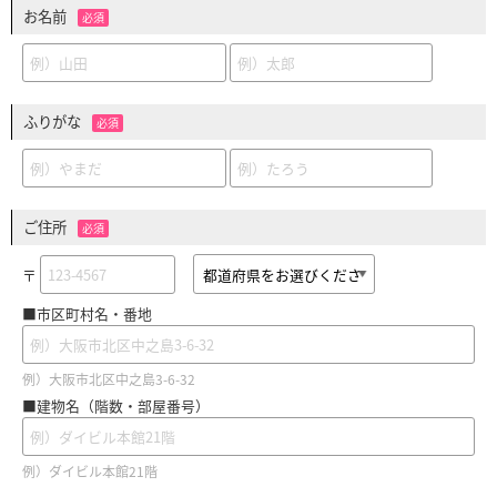
お名前
必須
ふりがな
必須
ご住所
必須
〒
■市区町村名・番地
例）大阪市北区中之島3-6-32
■建物名（階数・部屋番号）
例）ダイビル本館21階