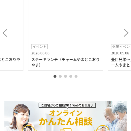
イベント
外出イベン
2026.06.06
2026.05.08
まとこおりや
ステーキランチ（チャームやまとこおり
豊臣兄弟～
やま）
ームやまと