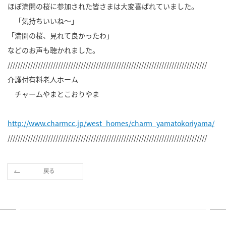
ほぼ満開の桜に参加された皆さまは大変喜ばれていました。
「気持ちいいね～」
「満開の桜、見れて良かったわ」
などのお声も聴かれました。
///////////////////////////////////////////////////////////////////////////////
介護付有料老人ホーム
チャームやまとこおりやま
http://www.charmcc.jp/west_homes/charm_yamatokoriyama/
///////////////////////////////////////////////////////////////////////////////
戻る