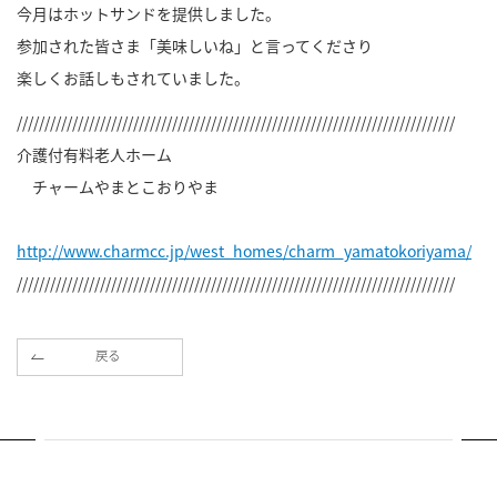
今月はホットサンドを提供しました。
参加された皆さま「美味しいね」と言ってくださり
楽しくお話しもされていました。
///////////////////////////////////////////////////////////////////////////////
介護付有料老人ホーム
チャームやまとこおりやま
http://www.charmcc.jp/west_homes/charm_yamatokoriyama/
///////////////////////////////////////////////////////////////////////////////
戻る