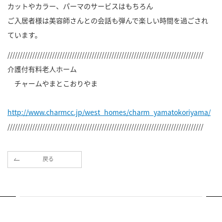
カットやカラー、パーマのサービスはもちろん
ご入居者様は美容師さんとの会話も弾んで楽しい時間を過ごされ
ています。
///////////////////////////////////////////////////////////////////////////////
介護付有料老人ホーム
チャームやまとこおりやま
http://www.charmcc.jp/west_homes/charm_yamatokoriyama/
///////////////////////////////////////////////////////////////////////////////
戻る