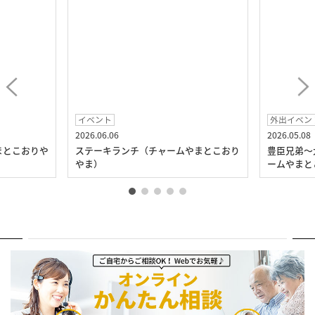
イベント
外出イベン
2026.06.06
2026.05.08
まとこおりや
ステーキランチ（チャームやまとこおり
豊臣兄弟～
やま）
ームやまと