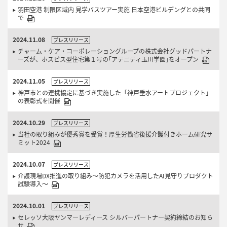
羽田空港 制限区域内 見学バスツアー実施 日本空港ビルデングとの共同
で
2024.11.08
プレスリリース
チャーム・ケア・コーポレーショングループの株式会社グッドパートナ
ーズが、ホスピス型住宅第１号の｢アテニティ玉川学園｣をオープン
2024.11.05
プレスリリース
神戸市との連携協定に基づき実施した「神戸垂水アートプロジェクト」
の表彰式を開催
2024.10.29
プレスリリース
当社の取り組みが優秀賞を受賞！厚生労働省後援介護付きホーム研究サ
ミット2024
2024.10.07
プレスリリース
介護現場DX推進の取り組み～防犯カメラを活用したAI見守りプロダクト
試験導入～
2024.10.01
プレスリリース
セレッソ大阪ヤンマーレディース シルバーパートナー契約締結のお知ら
せ