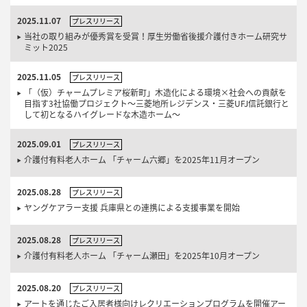
2025.11.07
プレスリリース
当社の取り組みが優秀賞を受賞！厚生労働省後援介護付きホーム研究サ
ミット2025
2025.11.05
プレスリリース
「（仮）チャームプレミア桜新町」木造化による環境×社会への貢献を
目指す3社協働プロジェクト～三菱地所レジデンス・三菱UFJ信託銀行と
して初となるハイグレードな木造ホーム～
2025.09.01
プレスリリース
介護付有料老人ホーム 「チャーム六郷」を2025年11月オープン
2025.08.28
プレスリリース
ヤングケアラー支援 兵庫県との連携による支援事業を開始
2025.08.28
プレスリリース
介護付有料老人ホーム 「チャーム瀬田」を2025年10月オープン
2025.08.20
プレスリリース
アートを通じたご入居者様向けレクリエーションプログラムを開催アー