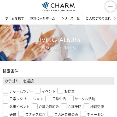
ホームを探す
お気に入りホーム
シリーズ一覧
ご入居までの流れ
老人ホーム
暮らしのアルバム
LIVING ALBUM
暮らしのアルバム
検索条件
カテゴリーを選択
チャームツアー
イベント
お食事
日常レクリエ―ション
日常生活
サークル活動
外出イベント
介護の取組み
介護予防
地域交流
研修
スタッフ紹介
ご入居者様の声
チャーミン