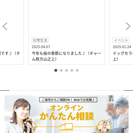
日常生活
イベント
2025.04.07
2025.01.24
場です♪（チ
今年も桜の季節になりました♪（チャー
ドッグセラ
ム枚方山之上）
上）