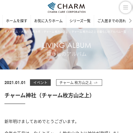
ホームを探す
お気に入りホーム
シリーズ一覧
ご入居までの流れ
老人ホーム
大阪府
枚方市
チャーム 枚方山之上
チャーム 枚方山之上 の暮らしのアルバム一覧
チ
LIVING ALBUM
暮らしのアルバム
2021.01.01
イベント
チャーム 枚方山之上
チャーム神社（チャーム枚方山之上）
新年明けましておめでとうございます。