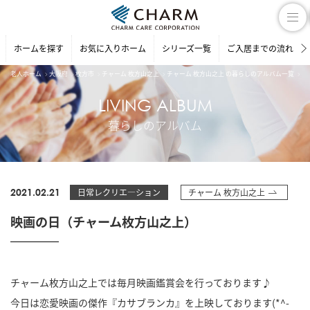
ホームを探す
お気に入りホーム
シリーズ一覧
ご入居までの流れ
老人ホーム
大阪府
枚方市
チャーム 枚方山之上
チャーム 枚方山之上 の暮らしのアルバム一覧
映
LIVING ALBUM
暮らしのアルバム
2021.02.21
日常レクリエ―ション
チャーム 枚方山之上
映画の日（チャーム枚方山之上）
チャーム枚方山之上では毎月映画鑑賞会を行っております♪
今日は恋愛映画の傑作『カサブランカ』を上映しております(*^-