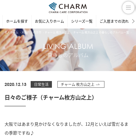
ホームを探す
お気に入りホーム
シリーズ一覧
ご入居までの流れ
老人ホーム
大阪府
枚方市
チャーム 枚方山之上
チャーム 枚方山之上 の暮らしのアルバム一覧
日
LIVING ALBUM
暮らしのアルバム
2020.12.13
日常生活
チャーム 枚方山之上
日々のご様子（チャーム枚方山之上）
大阪ではあまり見かけなくなりましたが、
12
月といえば雪だるま
の季節ですね
♪