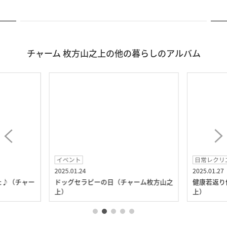
チャーム 枚方山之上の他の暮らしのアルバム
イベント
日常レクリ
2025.01.24
2025.01.27
た♪（チャー
ドッグセラピーの日（チャーム枚方山之
健康若返り
上）
上）