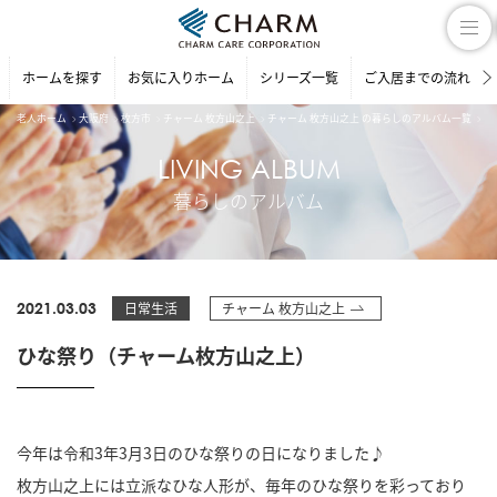
ホームを探す
お気に入りホーム
シリーズ一覧
ご入居までの流れ
老人ホーム
大阪府
枚方市
チャーム 枚方山之上
チャーム 枚方山之上 の暮らしのアルバム一覧
ひ
LIVING ALBUM
暮らしのアルバム
2021.03.03
日常生活
チャーム 枚方山之上
ひな祭り（チャーム枚方山之上）
今年は令和3年3月3日のひな祭りの日になりました♪
枚方山之上には立派なひな人形が、毎年のひな祭りを彩っており