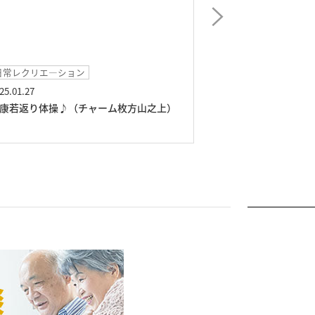
日常レクリエ―ション
お食事
25.01.27
2025.01.01
康若返り体操♪（チャーム枚方山之上）
あけましておめで
ム枚方山之上）