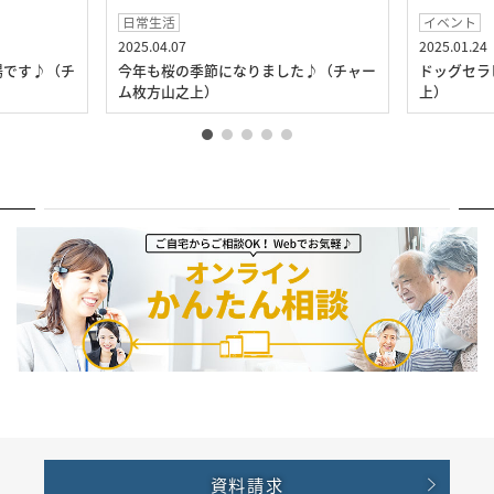
日常生活
イベント
2025.04.07
2025.01.24
場です♪（チ
今年も桜の季節になりました♪（チャー
ドッグセラ
ム枚方山之上）
上）
資料請求