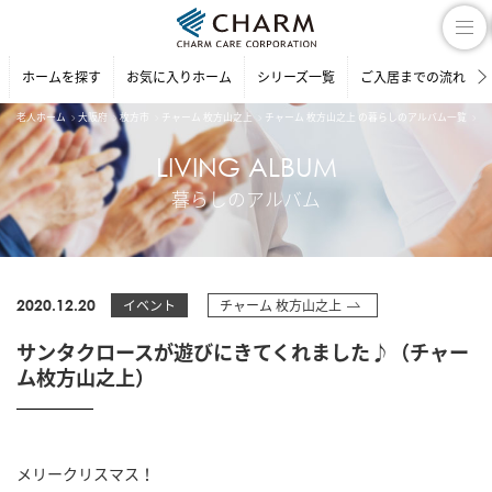
ホームを探す
お気に入りホーム
シリーズ一覧
ご入居までの流れ
老人ホーム
大阪府
枚方市
チャーム 枚方山之上
チャーム 枚方山之上 の暮らしのアルバム一覧
サ
LIVING ALBUM
暮らしのアルバム
2020.12.20
イベント
チャーム 枚方山之上
サンタクロースが遊びにきてくれました♪（チャー
ム枚方山之上）
メリークリスマス！