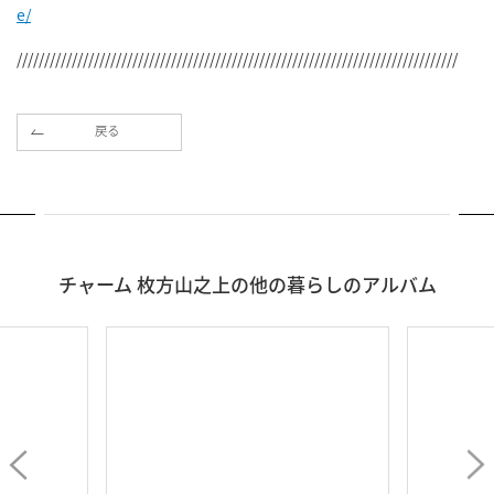
e/
////////////////////////////////////////////////////////////////////////////////
戻る
チャーム 枚方山之上の他の暮らしのアルバム