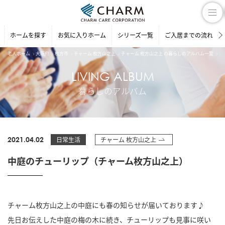
ホームを探す
お気に入りホーム
シリーズ一覧
ご入居までの流れ
老人ホーム
大阪府
枚方市
チャーム 枚方山之上
チャーム 枚方山之上 の暮らしのアルバム一覧
中
LIVING ALBUM
暮らしのアルバム
2021.04.02
日常生活
チャーム 枚方山之上
中庭のチューリップ（チャーム枚方山之上）
チャーム枚方山之上の中庭にも春の知らせが届いております♪
先日お伝えした中庭の梅の木に続き、チューリップも見事に咲い