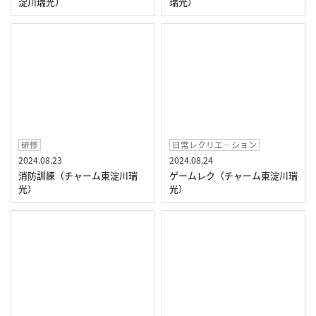
淀川瑞光）
瑞光）
研修
日常レクリエ―ション
2024.08.23
2024.08.24
消防訓練（チャーム東淀川瑞
ゲームレク（チャーム東淀川瑞
光）
光）