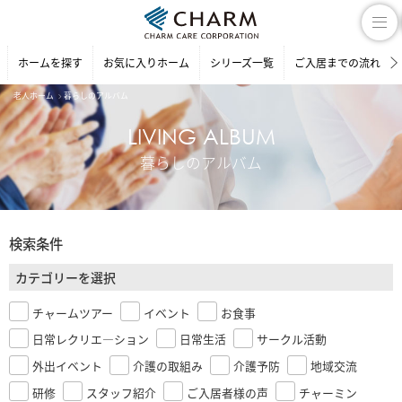
ホームを探す
お気に入りホーム
シリーズ一覧
ご入居までの流れ
老人ホーム
暮らしのアルバム
LIVING ALBUM
暮らしのアルバム
検索条件
カテゴリーを選択
チャームツアー
イベント
お食事
日常レクリエ―ション
日常生活
サークル活動
外出イベント
介護の取組み
介護予防
地域交流
研修
スタッフ紹介
ご入居者様の声
チャーミン