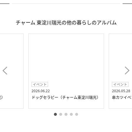
チャーム 東淀川瑞光の他の暮らしのアルバム
イベント
イベント
2026.06.22
2026.05.28
光）
ドッグセラピー（チャーム東淀川瑞光）
串カツイベ