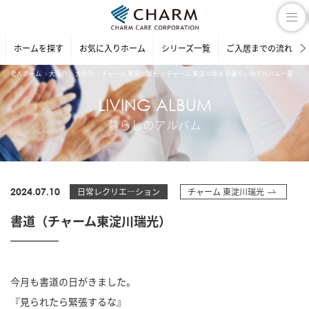
ホームを探す
お気に入りホーム
シリーズ一覧
ご入居までの流れ
老人ホーム
大阪府
大阪市
チャーム 東淀川瑞光
チャーム 東淀川瑞光 の暮らしのアルバム一覧
書
LIVING ALBUM
暮らしのアルバム
2024.07.10
日常レクリエ―ション
チャーム 東淀川瑞光
書道（チャーム東淀川瑞光）
今月も書道の日がきました。
『見られたら緊張するな』