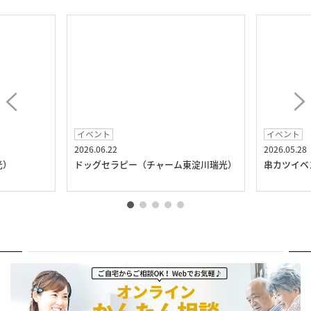
イベント
イベント
2026.06.22
2026.05.28
光）
ドッグセラピー（チャーム東淀川瑞光）
串カツイベ