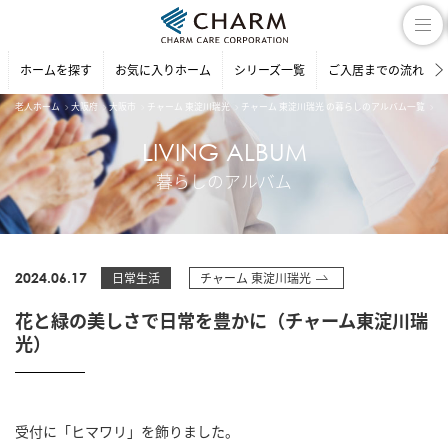
ホームを探す
お気に入りホーム
シリーズ一覧
ご入居までの流れ
老人ホーム
大阪府
大阪市
チャーム 東淀川瑞光
チャーム 東淀川瑞光 の暮らしのアルバム一覧
花
LIVING ALBUM
暮らしのアルバム
2024.06.17
日常生活
チャーム 東淀川瑞光
花と緑の美しさで日常を豊かに（チャーム東淀川瑞
光）
受付に「ヒマワリ」を飾りました。