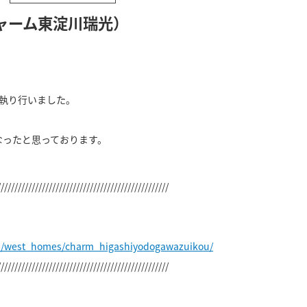
ャーム東淀川瑞光）
を執り行いました。
なったと思っております。
。
//////////////////////////////////////////////////
jp/west_homes/charm_higashiyodogawazuikou/
//////////////////////////////////////////////////