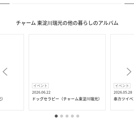
チャーム 東淀川瑞光の他の暮らしのアルバム
イベント
イベント
2026.06.22
2026.05.28
光）
ドッグセラピー（チャーム東淀川瑞光）
串カツイベ