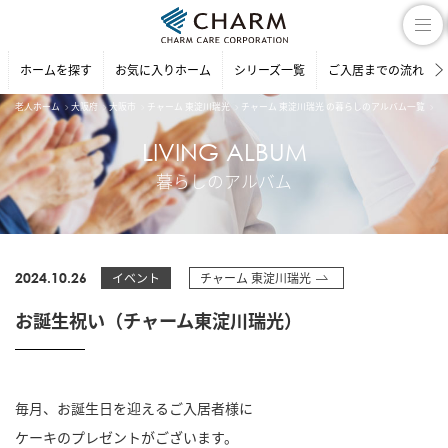
ホームを探す
お気に入りホーム
シリーズ一覧
ご入居までの流れ
老人ホーム
大阪府
大阪市
チャーム 東淀川瑞光
チャーム 東淀川瑞光 の暮らしのアルバム一覧
お
LIVING ALBUM
暮らしのアルバム
2024.10.26
イベント
チャーム 東淀川瑞光
お誕生祝い（チャーム東淀川瑞光）
毎月、お誕生日を迎えるご入居者様に
ケーキのプレゼントがございます。