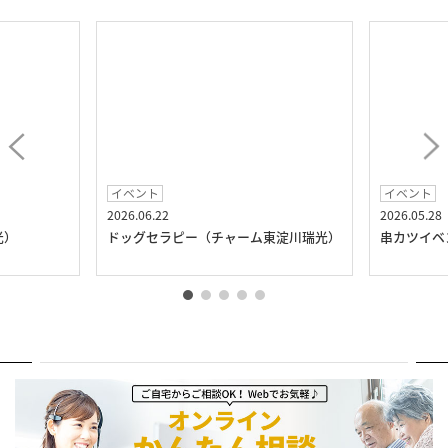
イベント
イベント
2026.06.22
2026.05.28
光）
ドッグセラピー（チャーム東淀川瑞光）
串カツイベ