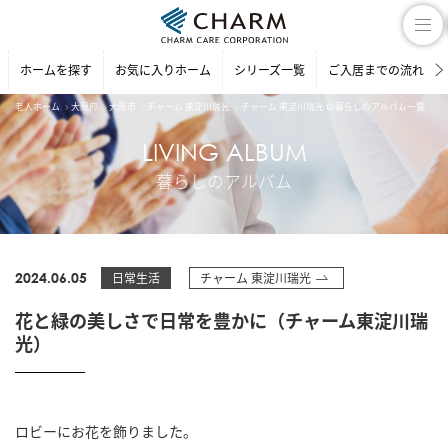
ホームを探す
お気に入りホーム
シリーズ一覧
ご入居までの流れ
老人ホーム
大阪府
大阪市
チャーム 東淀川瑞光
チャーム 東淀川瑞光 の暮らしのアルバム一覧
花
LIVING ALBUM
暮らしのアルバム
2024.06.05
日常生活
チャーム 東淀川瑞光
花と緑の美しさで日常を豊かに（チャーム東淀川瑞
光）
ロビーにお花を飾りました。