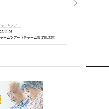
チャームツアー
日常レクリエ―シ
25.11.06
2025.10.11
ャームツアー（チャーム東淀川瑞光）
芋堀り（チャーム