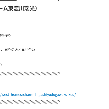
ーム東淀川瑞光）
花を作り
。
れ、周りの方と見せ合い
た。
//////////////////////////////////////////////////
jp/west_homes/charm_higashiyodogawazuikou/
//////////////////////////////////////////////////