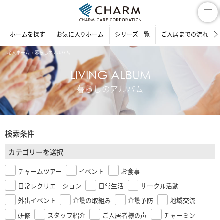
ホームを探す
お気に入りホーム
シリーズ一覧
ご入居までの流れ
老人ホーム
暮らしのアルバム
LIVING ALBUM
暮らしのアルバム
検索条件
カテゴリーを選択
チャームツアー
イベント
お食事
日常レクリエ―ション
日常生活
サークル活動
外出イベント
介護の取組み
介護予防
地域交流
研修
スタッフ紹介
ご入居者様の声
チャーミン