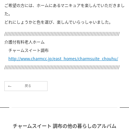
ご希望の方には、ホームにあるマニキュアを楽しんでいただきまし
た。
どれにしょうかと色を選び、楽しんでいらっしゃいました。
////////////////////////////////////////////////////////////////////////////////
介護付有料老人ホーム
チャームスイート調布
http://www.charmcc.jp/east_homes/charmsuite_chouhu/
////////////////////////////////////////////////////////////////////////////////
戻る
チャームスイート 調布の他の暮らしのアルバム