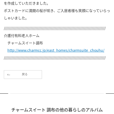
を作成していただきました。
ポストカードに満開の桜が咲き、ご入居者様も笑顔になっていらっ
しゃいました。
////////////////////////////////////////////////////////////////////////////////
介護付有料老人ホーム
チャームスイート調布
http://www.charmcc.jp/east_homes/charmsuite_chouhu/
////////////////////////////////////////////////////////////////////////////////
戻る
チャームスイート 調布の他の暮らしのアルバム