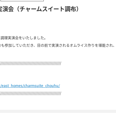
実演会（チャームスイート調布）
ス調理実演会をいたしました。
方も参加していただき、目の前で実演されるオムライス作りを堪能され
////////////////////////////////////////////////
p/east_homes/charmsuite_chouhu/
////////////////////////////////////////////////