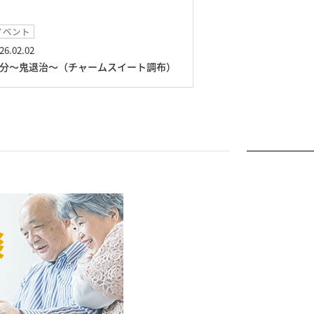
イベント
イベント
26.02.02
2026.01.11
分～鬼退治～（チャームスイート調布）
獅子舞演舞（チャ