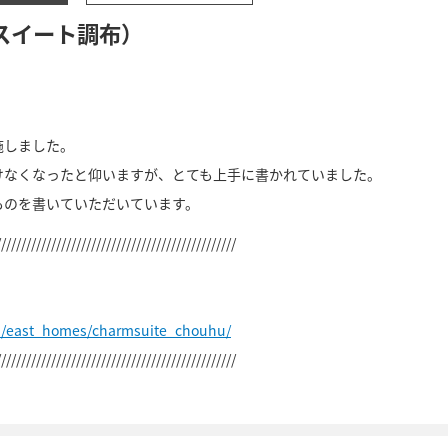
スイート調布）
施しました。
けなくなったと仰いますが、とても上手に書かれていました。
ものを書いていただいています。
////////////////////////////////////////////////
p/east_homes/charmsuite_chouhu/
////////////////////////////////////////////////