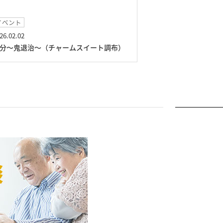
イベント
イベント
26.02.02
2026.01.11
分～鬼退治～（チャームスイート調布）
獅子舞演舞（チャ