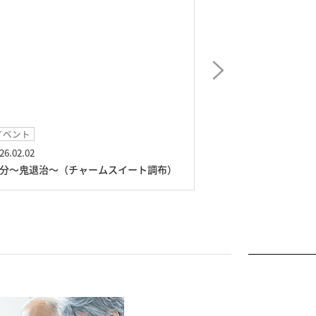
イベント
イベント
26.02.02
2026.01.11
分～鬼退治～（チャームスイート調布）
獅子舞演舞（チャ