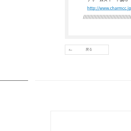
http://www.charmcc.j
////////////////////////////////
戻る