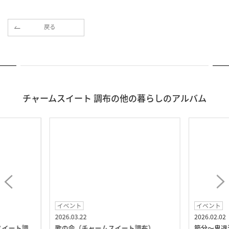
戻る
チャームスイート 調布の他の暮らしのアルバム
イベント
イベント
2026.03.22
2026.02.02
スイート調
歌の会（チャームスイート調布）
節分～鬼退