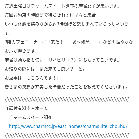
毎週土曜日はチャームスイート調布の麻雀女子が集います。
毎回お約束の時間まで待ちきれずに早々と集合！
いつも休憩を挟みながら約3時間ほど楽しまれていらっしゃいま
す。
3階カフェコーナーに「来た！」「あ～残念！！」などの賑やかな
お声が響きます。
麻雀は頭も指も使い、リハビリ（？）にももってこいです。
お帰りの際には「また来ても良い？」と。
お返事は「もちろんです！」
皆さまの笑顔が充実した時間だったことを教えてくださいます。
////////////////////////////////////////////////////////////////////////////////
介護付有料老人ホーム
チャームスイート調布
http://www.charmcc.jp/east_homes/charmsuite_chouhu/
////////////////////////////////////////////////////////////////////////////////