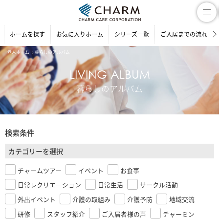
ホームを探す
お気に入りホーム
シリーズ一覧
ご入居までの流れ
老人ホーム
暮らしのアルバム
LIVING ALBUM
暮らしのアルバム
検索条件
カテゴリーを選択
チャームツアー
イベント
お食事
日常レクリエ―ション
日常生活
サークル活動
外出イベント
介護の取組み
介護予防
地域交流
研修
スタッフ紹介
ご入居者様の声
チャーミン