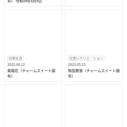
布） 令和04年6月9日
日常生活
日常レクリエ―ション
2022.06.12
2022.05.23
紫陽花（チャームスイート調
陶芸教室（チャームスイート調
布）
布）