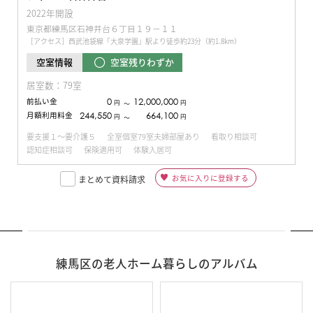
2022年開設
東京都練馬区石神井台６丁目１９−１１
［アクセス］西武池袋線「大泉学園」駅より徒歩約23分（約1.8km）
空室残りわずか
空室情報
居室数：79室
前払い金
0
12,000,000
円
円
〜
月額利用料金
244,550
664,100
円
円
〜
要支援１～要介護５
全室個室79室夫婦部屋あり
看取り相談可
認知症相談可
保険適用可
体験入居可
お気に入りに登録する
まとめて資料請求
練馬区の老人ホーム暮らしのアルバム