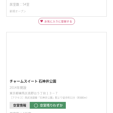
居室数：54室
新規オープン
お気に入りに登録する
チャームスイート 石神井公園
2014年開設
東京都練馬区高野台５丁目１３−７
［アクセス］西武池袋線「石神井公園」駅より徒歩約11分（約880m）
空室残りわずか
空室情報