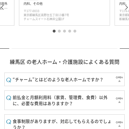
美容外
内科、その他
内科、
科、眼
〒177-0033
〒176-
リハビ
東京都練馬区高野台五丁目13番7号
東京都練
児科、
チャームスイート石神井公園1F
新練馬
器外
練馬区 の老人ホーム・介護施設によくある質問
OPEN
“チャーム”とはどのような老人ホームですか？
前払金と月額利用料（家賃、管理費、食費）以外
OPEN
に、必要な費用はありますか？
食事制限がありますが、対応してもらえるのでしょ
OPEN
うか？