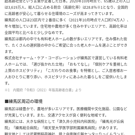
超高齢社会という言葉が定着した日本。2020年10月時点で、65歳以上の人口
は3,619万人、総人口に占める割合（高齢化率）は28.8％※1となり、全国的
に高齢者が安心して暮らせる住環境のニーズが高まってきています。
練馬区の人口は23区内で２番目に多く（2021年10月時点で人口約74万人）、
年々増加しています。住宅地や農地が多く住みやすいエリアで、高齢化率は
全国平均と比べると少し少なめです。
練馬区は都内の中でも有料老人ホームの数が多いエリアです。住み慣れた街
で、たくさんの選択肢の中からご希望に合った老人ホームを選ぶことができ
ます。
株式会社チャーム・ケア・コーポレーションが練馬区で運営している有料老
人ホームでは、「選び抜かれた立地」「おもてなし」「個別ケアを重視した
上質のホスピタリティ」「こだわりのお食事」を特徴とし、ご入居者様お一
人おひとりに寄り添い、ホスピタリティにあふれた暮らしをご提供いたしま
す。
※1 内閣府「令和3（2021）年版高齢者白書」より
■練馬区周辺の環境
練馬区は緑豊かで、農地が多いエリアです。医療機関や文化施設、公園など
が充実しています。また、交通アクセスが良く便利な地域です。
練馬区には、大きな病院として「津久井小児科内科医院」「練馬光が丘病
院」「練馬総合病院」「順天堂大学医学部附属練馬病院」があります。
観光地としては武蔵野稲荷神社、陸上自衛隊広報センターりっくんランド、