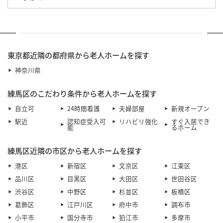
東京都近隣の都府県から老人ホームを探す
神奈川県
練馬区のこだわり条件から老人ホームを探す
自立可
24時間看護
夫婦部屋
新規オープン
駅近
認知症受入可
リハビリ強化
すぐ入居でき
能
るホーム
練馬区近隣の市区から老人ホームを探す
港区
新宿区
文京区
江東区
品川区
目黒区
大田区
世田谷区
渋谷区
中野区
杉並区
板橋区
葛飾区
江戸川区
府中市
調布市
小平市
国分寺市
狛江市
多摩市