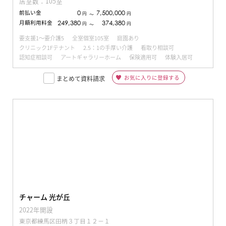
居室数：105室
前払い金
0
7,500,000
円
円
〜
月額利用料金
249,380
374,380
円
円
〜
要支援1～要介護5
全室個室105室
庭園あり
クリニック1Fテナント
2.5：1の手厚い介護
看取り相談可
認知症相談可
アートギャラリーホーム
保険適用可
体験入居可
お気に入りに登録する
まとめて資料請求
チャーム 光が丘
2022年開設
東京都練馬区田柄３丁目１２−１