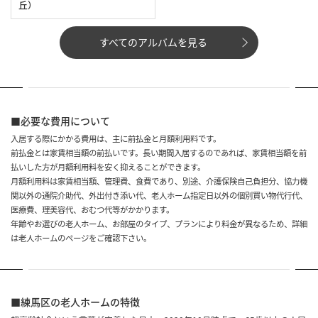
丘）
すべてのアルバムを見る
■必要な費用について
入居する際にかかる費用は、主に前払金と月額利用料です。
前払金とは家賃相当額の前払いです。長い期間入居するのであれば、家賃相当額を前
払いした方が月額利用料を安く抑えることができます。
月額利用料は家賃相当額、管理費、食費であり、別途、介護保険自己負担分、協力機
関以外の通院介助代、外出付き添い代、老人ホーム指定日以外の個別買い物代行代、
医療費、理美容代、おむつ代等がかかります。
年齢やお選びの老人ホーム、お部屋のタイプ、プランにより料金が異なるため、詳細
は老人ホームのページをご確認下さい。
■練馬区の老人ホームの特徴