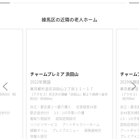
練馬区の近隣の老人ホーム
チャームプレミア 永福
チャーム
2019年開設
2024年
１７
東京都杉並区永福４丁目２５－１８
東京都杉
より南西へ徒歩
［アクセス］京王井の頭線「西永福」駅より徒歩約9分
［アクセス
（約700m）
11分(約850m
34室
自立・要支援１～要介護５
新規オープ
全44室夫婦部屋あり
駅近徒歩9分
全室個室6
2.5：1の手厚い介護
看取り相談可
保険適用可
ーホーム
認知症相談可
リハビリサービス
険適用可
アートギャラリーホーム
傾聴タイム
プレミアメニュー
保険適用可
体験入居可