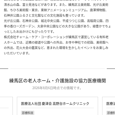
清水山の森、富士見池などがあります。また、練馬区立美術館、光が丘美術
館、ちひろ美術館・東京、東映アニメーションミュージアム、唐澤博物館、
石神井公園ふるさと文化館などの文化施設も整っています。
光が丘公園、石神井公園、城北中央公園、平成つつじ公園、高稲荷公園、四
季の香ローズガーデン、大泉中央公園などの大きな公園があり、緑豊かでちょ
っとしたお出かけにもぴったりです。
株式会社チャーム・ケア・コーポレーションが練馬区で運営している有料老
人ホームでは、近隣の緑道や公園への外出、お寺や神社での初詣、美術館へ
の外出、花火大会の鑑賞など、恵まれた環境を生かしたイベントをお楽しみ
いただいています。
練馬区の老人ホーム・介護施設の協力医療機関
2026年8月6日時点での情報です。
医療法人社団 慶津会 高野台ホームクリニック
医療
診療科目
診療