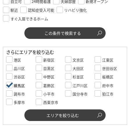
自立可
24時間看護
夫婦部屋
新規オープン
駅近
認知症受入可能
リハビリ強化
すぐ入居できるホーム
この条件で検索する
さらにエリアを絞り込む
港区
新宿区
文京区
江東区
品川区
目黒区
大田区
世田谷区
渋谷区
中野区
杉並区
板橋区
練馬区
葛飾区
江戸川区
府中市
調布市
小平市
国分寺市
狛江市
多摩市
西東京市
エリアを絞り込む