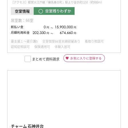
［アクセス］都営大江戸線「練馬春日町」駅より徒歩約12分（約900ｍ）
空室残りわずか
空室情報
居室数：66室
前払い金
0
15,900,000
円
円
〜
月額利用料金
202,330
674,660
円
円
〜
要支援１～要介護5
全室個室66室夫婦部屋あり
看取り相談可
認知症相談可
保険適用可
体験入居可
お気に入りに登録する
まとめて資料請求
チャーム 石神井台