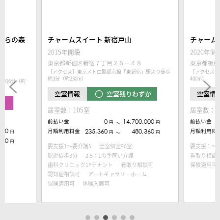
くらの森
チャームスイート 新宿戸山
チャーム
2015年開設
2020年開
東京都新宿区新宿７丁目２６−４８
東京都板橋
［アクセス］東京メトロ副都心線「東新宿」駅より徒歩
［アクセス］
約3分（約230m）
400m）
歩約6分（約
空室残りわずか
空室情報
空室情
中
居室数：105室
居室数：1
前払い金
0
14,700,000
前払い金
円
円
〜
000
月額利用料金
235,360
480,360
月額利用料
円
円
円
〜
140
円
要支援1～要介護5
全室個室90室
要支援１～
駅近徒歩3分
2.5：1の手厚い介護
看取り相談
歯科クリニック1Fテナント
看取り相談可
保険適用可
認知症相談可
アートギャラリーホーム
保険適用可
体験入居可