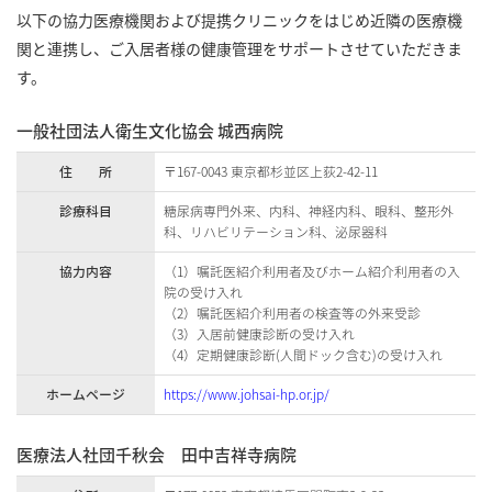
以下の協力医療機関および提携クリニックをはじめ近隣の医療機
関と連携し、ご入居者様の健康管理をサポートさせていただきま
す。
一般社団法人衛生文化協会 城西病院
住 所
〒167-0043 東京都杉並区上荻2-42-11
診療科目
糖尿病専門外来、内科、神経内科、眼科、整形外
科、リハビリテーション科、泌尿器科
協力内容
（1）嘱託医紹介利用者及びホーム紹介利用者の入
院の受け入れ
（2）嘱託医紹介利用者の検査等の外来受診
（3）入居前健康診断の受け入れ
（4）定期健康診断(人間ドック含む)の受け入れ
ホームページ
https://www.johsai-hp.or.jp/
医療法人社団千秋会 田中吉祥寺病院