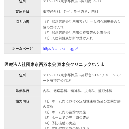
住所
〒177-0053 東京都練馬区関町南3-9-23
診療科目
脳神経外科、外科、整形外科、内科
協力内容
（1）嘱託医紹介利用者及びホーム紹介利用者の入
院の受け入れ
（2）嘱託医紹介利用者の検査等の外来受診
（3）入居前健康診断の受け入れ
ホームページ
https://tanaka-nrsg.jp/
医療法人社団東京西双泉会 双泉会クリニックねりま
住所
〒177-0033 東京都練馬区高野台5-13-7 チャームスイ
ート石神井公園1F
診療科目
内科、循環器科、精神科、皮膚科、整形外科
協力内容
（1）ホーム内における定期健康相談及び訪問診療
の実施
（2）ホーム内の往診の実施
（3）ホームでの死亡時の確認
（4）予防接種の実施
（5）定期健康診断の受け入れ