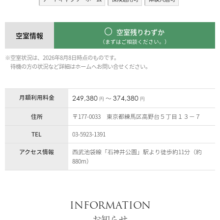
空室残りわずか
空室情報
（まずはご相談ください。）
※空室状況は、2026年8月8日時点のものです。
待機の方の状況など詳細はホームへお問い合せください。
月額利用料金
249,380
374,380
〜
円
円
住所
〒177-0033 東京都練馬区高野台５丁目１３−７
TEL
03-5923-1391
アクセス情報
西武池袋線「石神井公園」駅より徒歩約11分（約
880m）
INFORMATION
お知らせ