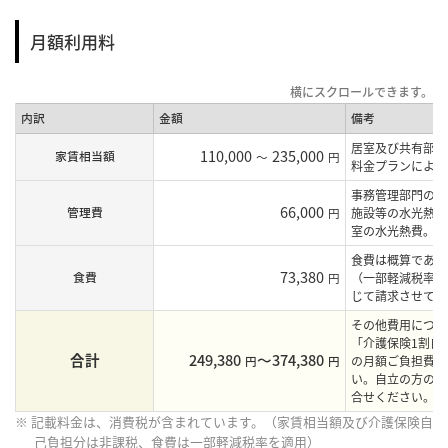
月額利用料
内訳
金額
備考
居室及び共有部の
110,000
235,000
家賃相当額
～
円
料金プランにより
事務管理部門の人
66,000
管理費
円
施設等の水光熱費
室の水光熱費。
食費は概算であり
73,380
食費
円
（一部軽減税率を
じて請求させてい
その他費用につき
「介護保険1割自
合計
249,380
〜374,380
円
円
の月額ご負担費用
い。自立の方の月
合せください。
※ 記載料金は、消費税が含まれています。（家賃相当額及び介護保険自
己負担分は非課税、食費は一部軽減税率を適用）