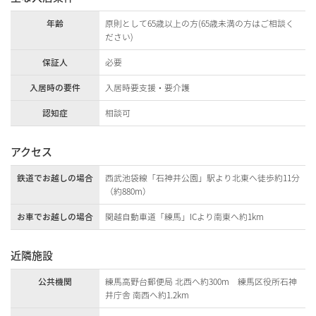
年齢
原則として65歳以上の方(65歳未満の方はご相談く
ださい)
保証人
必要
入居時の要件
入居時要支援・要介護
認知症
相談可
アクセス
鉄道でお越しの場合
西武池袋線「石神井公園」駅より北東へ徒歩約11分
（約880m）
お車でお越しの場合
関越自動車道「練馬」ICより南東へ約1km
近隣施設
公共機関
練馬高野台郵便局 北西へ約300m 練馬区役所石神
井庁舎 南西へ約1.2km