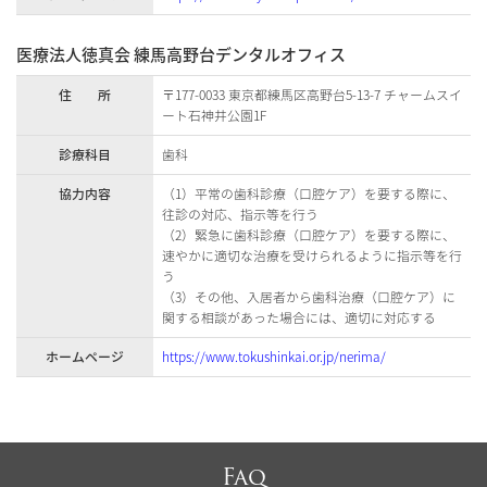
医療法人徳真会 練馬高野台デンタルオフィス
住 所
〒177-0033 東京都練馬区高野台5-13-7 チャームスイ
ート石神井公園1F
診療科目
歯科
協力内容
（1）平常の歯科診療（口腔ケア）を要する際に、
往診の対応、指示等を行う
（2）緊急に歯科診療（口腔ケア）を要する際に、
速やかに適切な治療を受けられるように指示等を行
う
（3）その他、入居者から歯科治療（口腔ケア）に
関する相談があった場合には、適切に対応する
ホームページ
https://www.tokushinkai.or.jp/nerima/
Faq