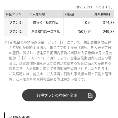
料金プラン
ご入居形態
前払金
月額利用料
0
374,380
プラン[1]
家賃相当額毎月払
円
750万
249,380
プラン[2]
家賃相当額一部前払
円
※1 前払金の解約時返還金：プラン［2］について、想定居住期間を超
えて契約が継続する場合に備えて受領する額（30%）を入居予定日
の翌日に償却し、想定居住期間内家賃相当額を入居後60ヶ月で月次
償却 （［2］ 8万7,500円／月）します。想定居住期間内の退去の場
合は、想定居住期間を超えて契約が継続する場合に備えて受領する
額を除き、入居期間に応じて未償却額を返還させていただきます。
ご入居時には、前払金、ご入居月の日割り家賃相当額と日割り管理
費、ご入居翌月の家賃相当額と管理費が必要です。
各種プランの詳細料金表