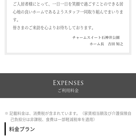
ご入居者様にとって、一日一日を笑顔で過ごすことのできる居
心地の良いホームであるようスタッフ一同取り組んでまいりま
す。
皆さまのご来訪を心よりお待ちしております。
チャームスイート石神井公園
ホーム長 吉田 知之
Expenses
ご利用料金
※ 記載料金は、消費税が含まれています。（家賃相当額及び介護保険自
己負担分は非課税、食費は一部軽減税率を適用）
料金プラン