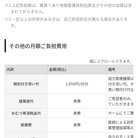
※2 上記負担額は、概算であり夜間看護体制加算及びその他の加算は含
まれておりません。
※3 一定以上の所得がある方は、自己負担割合が異なる場合がありま
す。
その他の月額ご負担費用
内訳
金額(税込)
備考
協力医療機関以外
個別付き添い代
1,650円/30分
付き添い代、ホー
買い物代行代など
ご希望者のみ。提
理美容代
実費
ていただきます。
おむつ等消耗品代
実費
ホームにてご購入
医師による訪問診
医療費
実費
薬管理指導等の費
自立の方・入居中