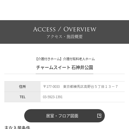
Access / Overview
アクセス・施設概要
【介護付きホーム】介護付有料老人ホーム
チャームスイート 石神井公園
住所
〒177-0033 東京都練馬区高野台５丁目１３−７
TEL
03-5923-1391
居室・フロア図面
主な入居条件