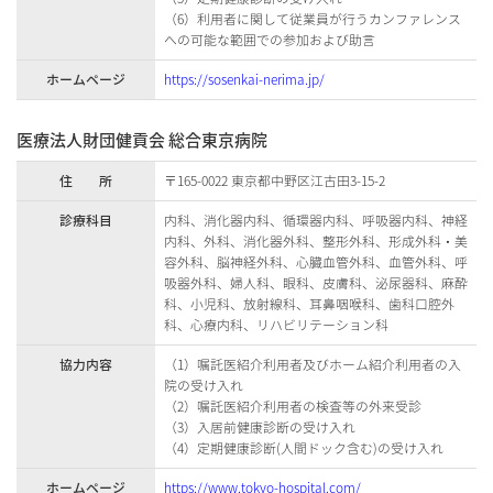
（6）利用者に関して従業員が行うカンファレンス
への可能な範囲での参加および助言
ホームページ
https://sosenkai-nerima.jp/
医療法人財団健貢会 総合東京病院
住 所
〒165-0022 東京都中野区江古田3-15-2
診療科目
内科、消化器内科、循環器内科、呼吸器内科、神経
内科、外科、消化器外科、整形外科、形成外科・美
容外科、脳神経外科、心臓血管外科、血管外科、呼
吸器外科、婦人科、眼科、皮膚科、泌尿器科、麻酔
科、小児科、放射線科、耳鼻咽喉科、歯科口腔外
科、心療内科、リハビリテーション科
協力内容
（1）嘱託医紹介利用者及びホーム紹介利用者の入
院の受け入れ
（2）嘱託医紹介利用者の検査等の外来受診
（3）入居前健康診断の受け入れ
（4）定期健康診断(人間ドック含む)の受け入れ
ホームページ
https://www.tokyo-hospital.com/