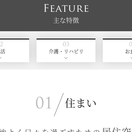
要
ご利用料金
介護・医療体制
暮らしのアルバム
アート
【介護付きホーム】介護付有料老人ホーム
チャームプレミア 永福
お気に入りに登録する
部屋あり
駅近徒歩9分
2.5：1の手厚い介護
看取り相談可