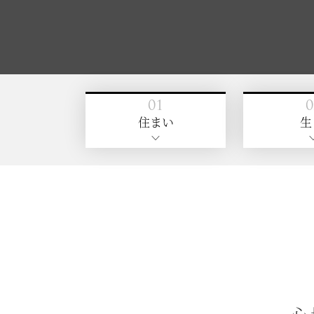
トップ
主な特徴
アクセス・施設概
自立・要支援１～要介護５
全44室夫婦