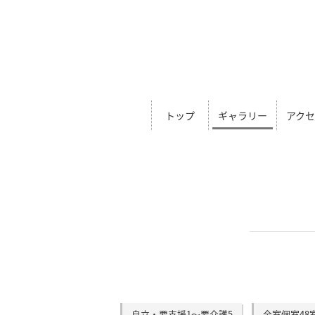
トップ
ギャラリー
アク
自立・要支援1～要介護5
全室個室48