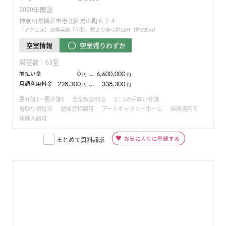
2020年開設
神奈川県横浜市港北区鳥山町６７４
［アクセス］JR横浜線「小机」駅より徒歩約13分（約990ｍ）
空室残りわずか
空室情報
居室数：63室
前払い金
0
6,600,000
円
円
〜
月額利用料金
228,300
338,300
円
円
〜
要介護1～要介護5
全室個室63室
2：1の手厚い介護
看取り相談可
認知症相談可
アートギャラリーホーム
保険適用可
体験入居可
お気に入りに登録する
まとめて資料請求