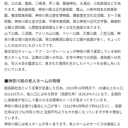
院、江の島、猿島、三崎港、芦ノ湖、箱根神社、大涌谷、小田原城などがあ
ります。横浜美術館、神奈川県立近代美術館 葉山、川崎市岡本太郎美術
館、横須賀美術館、神奈川県立歴史博物館、鎌倉歴史文化交流館、ポーラ美
術館、神奈川県立金沢文庫、平塚市美術館、県立神奈川近代文学館、箱根町
立郷土資料館、人間国宝美術館など多くの文化施設があります。
山下公園、三渓園、アメリカ山公園、ペリー公園、万葉公園、三笠公園、神
奈川県立境川遊水地公園、県立相模湖公園など公園や庭園が多く、ちょっと
したお出かけにもぴったりです。
株式会社チャーム・ケア・コーポレーションが神奈川県で運営している有料
老人ホームでは、近隣の公園への外出、お寺や神社での初詣、美術館への外
出、花火大会の鑑賞など、恵まれた環境を生かしたイベントをお楽しみいた
だいています。
■神奈川県の老人ホームの特徴
超高齢社会という言葉が定着した日本。2020年10月時点で、65歳以上の人口
は3,619万人、総人口に占める割合（高齢化率）は28.8%※1となり、全国的
に高齢者が安心して暮らせる住環境のニーズが高まってきています。
神奈川県は全国で2番目に人口が多く（2023年6月時点で約923万人）、高齢
化率は25.7%(令和３年)と全国平均よりもやや低くなっていますが年々増加し
ています。
神奈川県には老人ホームが多くあります。老人ホームのサービスは施設によ