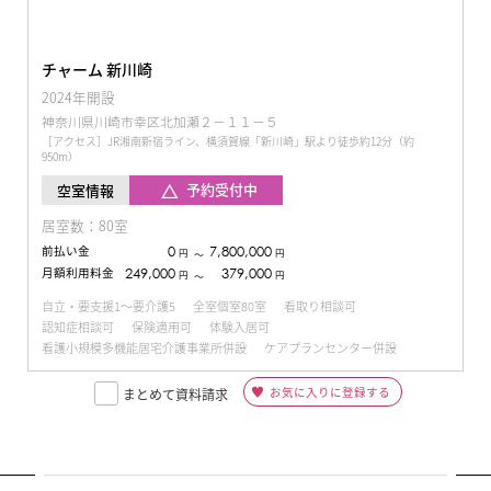
チャーム 新川崎
2024年開設
神奈川県川崎市幸区北加瀬２－１１－５
［アクセス］JR湘南新宿ライン、横須賀線「新川崎」駅より徒歩約12分（約
950m）
予約受付中
空室情報
居室数：80室
前払い金
0
7,800,000
円
円
〜
月額利用料金
249,000
379,000
円
円
〜
自立・要支援1～要介護5
全室個室80室
看取り相談可
認知症相談可
保険適用可
体験入居可
看護小規模多機能居宅介護事業所併設
ケアプランセンター併設
お気に入りに登録する
まとめて資料請求