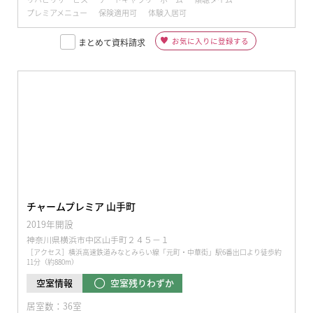
プレミアメニュー
保険適用可
体験入居可
お気に入りに登録する
まとめて資料請求
チャームプレミア 山手町
2019年開設
神奈川県横浜市中区山手町２４５−１
［アクセス］横浜高速鉄道みなとみらい線「元町・中華街」駅6番出口より徒歩約
11分（約880m）
空室残りわずか
空室情報
居室数：36室