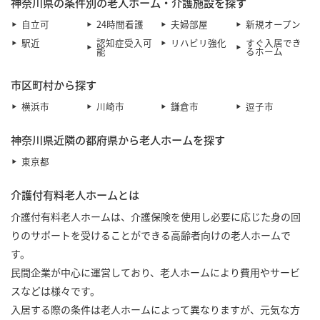
神奈川県の条件別の老人ホーム・介護施設を探す
自立可
24時間看護
夫婦部屋
新規オープン
駅近
認知症受入可
リハビリ強化
すぐ入居でき
能
るホーム
市区町村から探す
横浜市
川崎市
鎌倉市
逗子市
神奈川県近隣の都府県から老人ホームを探す
東京都
介護付有料老人ホームとは
介護付有料老人ホームは、介護保険を使用し必要に応じた身の回
りのサポートを受けることができる高齢者向けの老人ホームで
す。
民間企業が中心に運営しており、老人ホームにより費用やサービ
スなどは様々です。
入居する際の条件は老人ホームによって異なりますが、元気な方