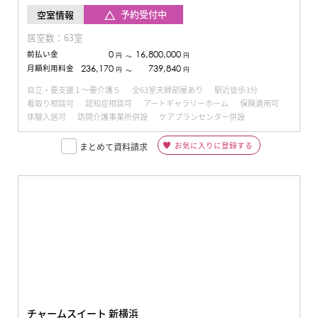
予約受付中
空室情報
居室数：63室
前払い金
0
16,800,000
円
円
〜
月額利用料金
236,170
739,840
円
円
〜
自立・要支援１～要介護５
全63室夫婦部屋あり
駅近徒歩3分
看取り相談可
認知症相談可
アートギャラリーホーム
保険適用可
体験入居可
訪問介護事業所併設
ケアプランセンター併設
お気に入りに登録する
まとめて資料請求
チャームスイート 新横浜