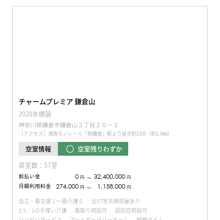
チャームプレミア 鎌倉山
2020年開設
神奈川県鎌倉市鎌倉山３丁目２０−１
［アクセス］湘南モノレール「西鎌倉」駅より徒歩約13分（約1.0㎞）
空室残りわずか
空室情報
居室数：57室
前払い金
0
32,400,000
円
円
〜
月額利用料金
274,000
1,158,000
円
円
〜
自立・要支援１～要介護５
全57室夫婦部屋あり
2.5：1の手厚い介護
看取り相談可
認知症相談可
リハビリサービス
アートギャラリーホーム
傾聴タイム