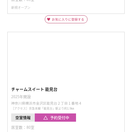
新規オープン
お気に入りに登録する
チャームスイート 能見台
2025年開設
神奈川県横浜市金沢区能見台２丁目１番地４
［アクセス］京急本線「能見台」駅より約1.9㎞
予約受付中
空室情報
居室数：80室