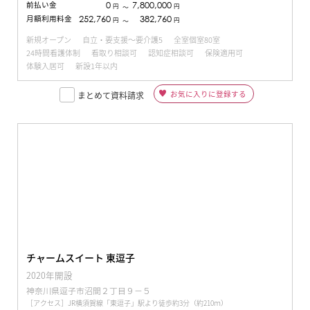
前払い金
0
7,800,000
円
円
〜
月額利用料金
252,760
382,760
円
円
〜
新規オープン
自立・要支援～要介護5
全室個室80室
24時間看護体制
看取り相談可
認知症相談可
保険適用可
体験入居可
新設1年以内
お気に入りに登録する
まとめて資料請求
チャームスイート 東逗子
2020年開設
神奈川県逗子市沼間２丁目９−５
［アクセス］JR横須賀線「東逗子」駅より徒歩約3分（約210ｍ）