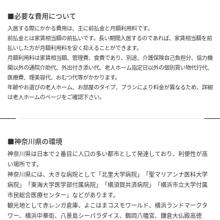
■必要な費用について
入居する際にかかる費用は、主に前払金と月額利用料です。
前払金とは家賃相当額の前払いです。長い期間入居するのであれば、家賃相当額を前
払いした方が月額利用料を安く抑えることができます。
月額利用料は家賃相当額、管理費、食費であり、別途、介護保険自己負担分、協力機
関以外の通院介助代、外出付き添い代、老人ホーム指定日以外の個別買い物代行代、
医療費、理美容代、おむつ代等がかかります。
年齢やお選びの老人ホーム、お部屋のタイプ、プランにより料金が異なるため、詳細
は老人ホームのページをご確認下さい。
■神奈川県の環境
神奈川県は日本で２番目に人口の多い都市として発達しており、利便性が高
い場所です。
神奈川県には、大きな病院として「北里大学病院」「聖マリアンナ医科大学
病院」「東海大学医学部付属病院」「横須賀共済病院」「横浜市立大学付属
市民総合医療センター」などがあります。
観光地として赤レンガ倉庫、よこはまコスモワールド、横浜ランドマークタ
ワー、横浜中華街、八景島シーパラダイス、鶴岡八幡宮、鎌倉大仏殿高徳