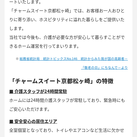
ートいたします。
「チャームスイート京都松ヶ崎」では、お客様お一人おひと
りに寄り添い、ホスピタリティに溢れた暮らしをご提供いた
します。
当社では今後も、介護が必要な方が安心して暮らすことがで
きるホーム運営を行ってまいります。
※
総務省統計局 統計トピックスNo.146 統計からみた我が国の高齢者－
「敬老の日」にちなんで－より
「チャームスイート
京都松ヶ崎
」の特徴
■ 介護スタッフが
24
時間常駐
ホームには24時間介護スタッフが常駐しており、緊急時にも
ご安心いただけます。
■ 安全安心の居住エリア
全室個室となっており、トイレやエアコンなど生活に欠かせ