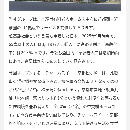
当社グループは、介護付有料老人ホームを中心に首都圏・近
畿圏の114拠点でサービスを提供しております。
超高齢社会という言葉も定着した日本。2025年9月時点で、
65歳以上の人口は3,619万人、総人口に占める割合（高齢化
率）は29.4％ ※です。今後も全国的に高齢者人口は増加傾向
にあり、需要はさらに拡大していく見込みです。
今回オープンする「チャームスイート京都松ヶ崎」は、比叡
山を望む穏やかな街並みと、知性薫る文教エリアならではの
品格が息づく街、松ヶ崎に位置します。京都市営地下鉄烏丸
線「松ヶ崎」駅より徒歩約1分という優れた利便性と落ち着い
た住環境を兼ね備えた、全80室（84名）の中規模ホームで
す。訪問介護事業所を併設しており、チャームスイート京都
松ヶ崎のスタッフとの連携により、安心で快適な生活をサポ