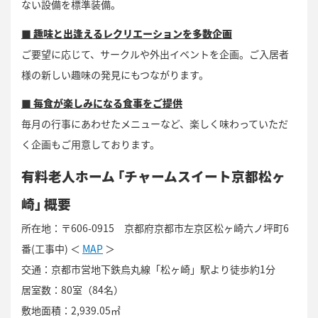
ない設備を標準装備。
■ 趣味と出逢えるレクリエーションを多数企画
ご要望に応じて、サークルや外出イベントを企画。ご入居者
様の新しい趣味の発見にもつながります。
■ 毎食が楽しみになる食事をご提供
毎月の行事にあわせたメニューなど、楽しく味わっていただ
く企画もご用意しております。
有料老人ホーム ｢チャームスイート京都松ヶ
崎｣ 概要
所在地：〒606-0915 京都府京都市左京区松ヶ崎六ノ坪町6
番(工事中) ＜
MAP
＞
交通：京都市営地下鉄烏丸線「松ヶ崎」駅より徒歩約1分
居室数：80室（84名）
敷地面積：2,939.05㎡