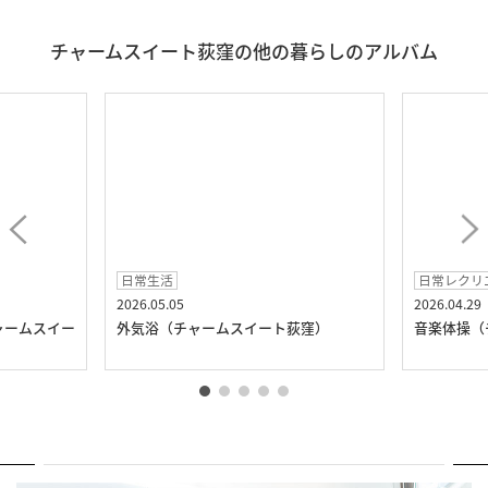
チャームスイート荻窪の他の暮らしのアルバム
日常生活
日常レクリ
2026.05.05
2026.04.29
ャームスイー
外気浴（チャームスイート荻窪）
音楽体操（