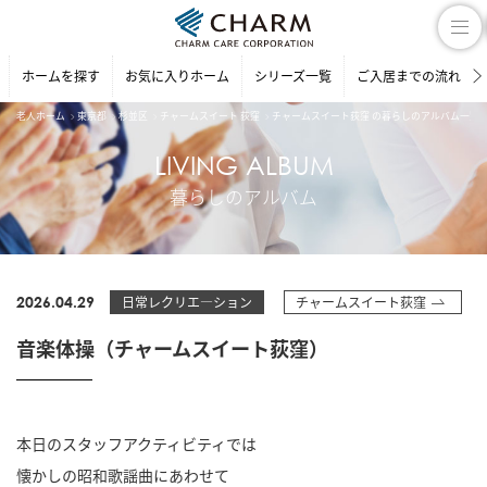
ホームを探す
お気に入りホーム
シリーズ一覧
ご入居までの流れ
老人ホーム
東京都
杉並区
チャームスイート 荻窪
チャームスイート荻窪 の暮らしのアルバム一覧
LIVING ALBUM
暮らしのアルバム
2026.04.29
日常レクリエ―ション
チャームスイート荻窪
音楽体操（チャームスイート荻窪）
本日のスタッフアクティビティでは
懐かしの昭和歌謡曲にあわせて