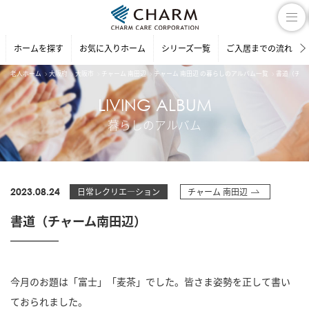
ホームを探す
お気に入りホーム
シリーズ一覧
ご入居までの流れ
老人ホーム
大阪府
大阪市
チャーム 南田辺
チャーム 南田辺 の暮らしのアルバム一覧
書道（チャ
LIVING ALBUM
暮らしのアルバム
2023.08.24
日常レクリエ―ション
チャーム 南田辺
書道（チャーム南田辺）
今月のお題は「富士」「麦茶」でした。皆さま姿勢を正して書い
ておられました。