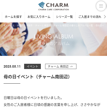
ホームを探す
お気に入りホーム
シリーズ一覧
ご入居までの流れ
老人ホーム
大阪府
大阪市
チャーム 南田辺
チャーム 南田辺 の暮らしのアルバム一覧
母の日イベ
LIVING ALBUM
暮らしのアルバム
2025.05.11
イベント
チャーム 南田辺
母の日イベント（チャーム南田辺）
日曜日は母の日イベントを行いました。
女性のご入居者様に日頃の感謝の言葉を申し上げ、ささやかなが