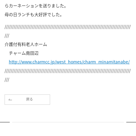
らカーネーションを送りました。
母の日ランチも大好評でした。
///////////////////////////////////////////////////////////////////////////////////
///
介護付有料老人ホーム
チャーム南田辺
http://www.charmcc.jp/west_homes/charm_minamitanabe/
///////////////////////////////////////////////////////////////////////////////////
///
戻る