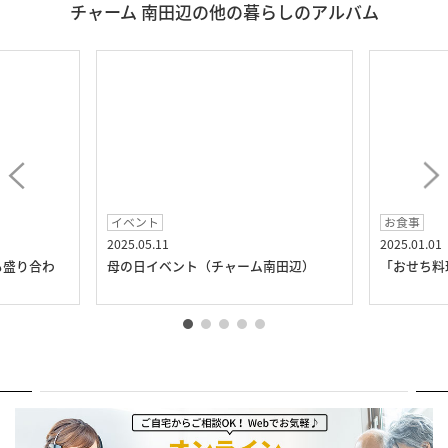
チャーム 南田辺の他の暮らしのアルバム
イベント
お食事
2025.05.11
2025.01.01
も盛り合わ
母の日イベント（チャーム南田辺）
「おせち料