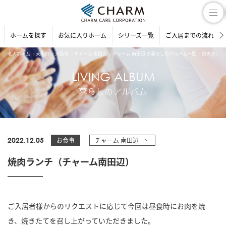
ホームを探す
お気に入りホーム
シリーズ一覧
ご入居までの流れ
老人ホーム
大阪府
大阪市
チャーム 南田辺
チャーム 南田辺 の暮らしのアルバム一覧
焼肉ランチ
LIVING ALBUM
暮らしのアルバム
2022.12.05
お食事
チャーム 南田辺
焼肉ランチ（チャーム南田辺）
ご入居者様からのリクエストに応じて今回は昼食時にお肉を焼
き、焼きたてを召し上がっていただきました。