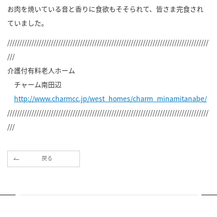
お肉を焼いている音と香りに食欲もそそられて、皆さま完食され
ていました。
///////////////////////////////////////////////////////////////////////////////////
///
介護付有料老人ホーム
チャーム南田辺
http://www.charmcc.jp/west_homes/charm_minamitanabe/
///////////////////////////////////////////////////////////////////////////////////
///
戻る