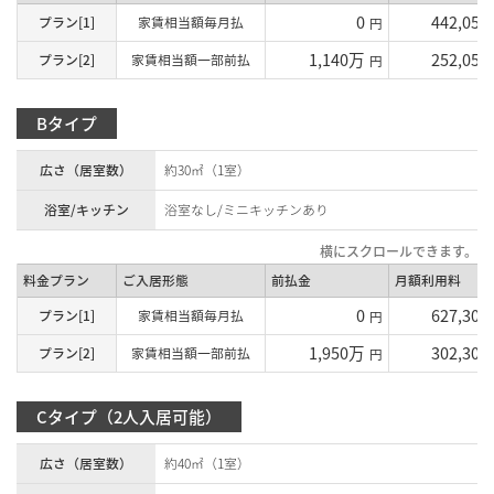
0
442,050
プラン[1]
家賃相当額毎月払
円
1,140万
252,050
プラン[2]
家賃相当額一部前払
円
Bタイプ
広さ（居室数）
約30㎡（1室）
浴室/キッチン
浴室なし/ミニキッチンあり
料金プラン
ご入居形態
前払金
月額利用料
0
627,300
プラン[1]
家賃相当額毎月払
円
1,950万
302,300
プラン[2]
家賃相当額一部前払
円
Cタイプ（2人入居可能）
広さ（居室数）
約40㎡（1室）