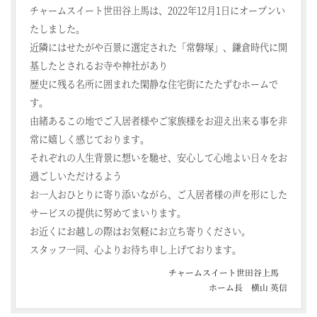
チャームスイート世田谷上馬は、2022年12月1日にオープンい
たしました。
近隣にはせたがや百景に選定された「常磐塚」、鎌倉時代に開
基したとされるお寺や神社があり
歴史に残る名所に囲まれた閑静な住宅街にたたずむホームで
す。
由緒あるこの地でご入居者様やご家族様をお迎え出来る事を非
常に嬉しく感じております。
それぞれの人生背景に想いを馳せ、安心して心地よい日々をお
過ごしいただけるよう
お一人おひとりに寄り添いながら、ご入居者様の声を形にした
サービスの提供に努めてまいります。
お近くにお越しの際はお気軽にお立ち寄りください。
スタッフ一同、心よりお待ち申し上げております。
チャームスイート世田谷上馬
ホーム長 横山 英信