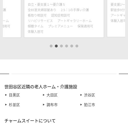
自立・要支援１～要介護５
要支援1～要
い介護
全85室夫婦部屋あり
2.5：1の手厚い介護
駅徒歩9分
看取り相談可
認知症相談可
アートギャ
ホーム
リハビリサービス
アートギャラリーホーム
体験入居可
険適用可
傾聴タイム
プレミアメニュー
保険適用可
体験入居可
世田谷区近隣の老人ホーム・介護施設
目黒区
大田区
渋谷区
杉並区
調布市
狛江市
チャームスイートについて