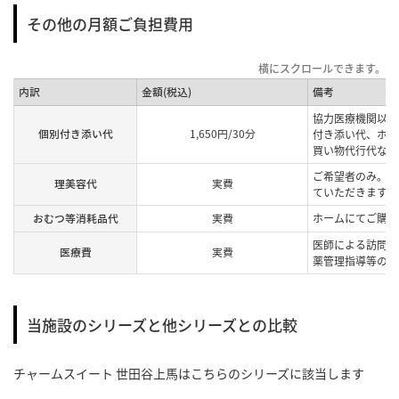
その他の月額ご負担費用
内訳
金額(税込)
備考
協力医療機関以外
個別付き添い代
1,650円/30分
付き添い代、ホー
買い物代行代など
ご希望者のみ。提
理美容代
実費
ていただきます。
おむつ等消耗品代
実費
ホームにてご購入
医師による訪問診
医療費
実費
薬管理指導等の費
当施設のシリーズと他シリーズとの比較
チャームスイート 世田谷上馬
はこちらのシリーズに該当します