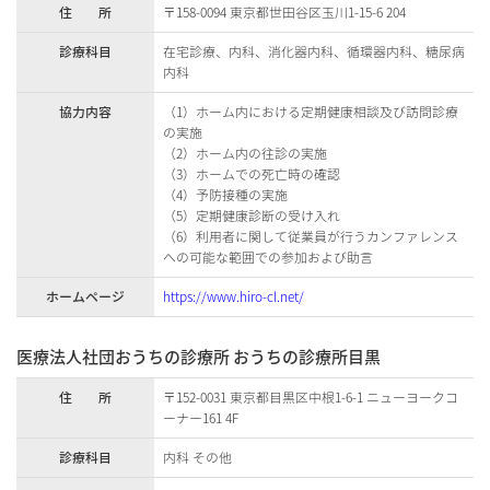
住 所
〒158-0094 東京都世田谷区玉川1-15-6 204
診療科目
在宅診療、内科、消化器内科、循環器内科、糖尿病
内科
協力内容
（1）ホーム内における定期健康相談及び訪問診療
の実施
（2）ホーム内の往診の実施
（3）ホームでの死亡時の確認
（4）予防接種の実施
（5）定期健康診断の受け入れ
（6）利用者に関して従業員が行うカンファレンス
への可能な範囲での参加および助言
ホームページ
https://www.hiro-cl.net/
医療法人社団おうちの診療所 おうちの診療所目黒
住 所
〒152-0031 東京都目黒区中根1-6-1 ニューヨークコ
ーナー161 4F
診療科目
内科 その他