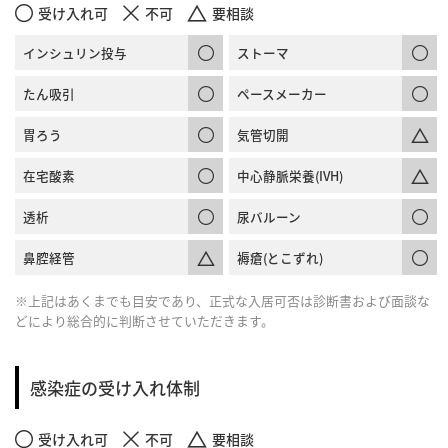
受け入れ可
不可
要相談
インシュリン投与
ストーマ
たん吸引
ペースメーカー
胃ろう
気管切開
在宅酸素
中心静脈栄養(IVH)
透析
尿バルーン
鼻腔経管
褥瘡(とこずれ)
※上記はあくまでも目安であり、正式な入居可否は診断書および面談な
どにより総合的に判断させていただきます。
感染症の受け入れ体制
受け入れ可
不可
要相談