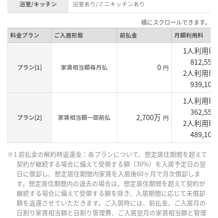
浴室/キッチン
浴室あり/ミニキッチンあり
料金プラン
ご入居形態
前払金
月額利用料
1人利用
812,550
0
プラン[1]
家賃相当額毎月払
円
2人利用
939,100
1人利用
362,550
2,700万
プラン[2]
家賃相当額一部前払
円
2人利用
489,100
※1 前払金の解約時返還金：各プランについて、想定居住期間を超えて
契約が継続する場合に備えて受領する額（30%）を入居予定日の翌
日に償却し、想定居住期間内家賃を入居後60ヶ月で月次償却しま
す。想定居住期間内の退去の場合は、想定居住期間を超えて契約が
継続する場合に備えて受領する額を除き、入居期間に応じて未償却
額を返還させていただきます。ご入居時には、前払金、ご入居月の
日割り家賃相当額と日割り管理費、ご入居翌月の家賃相当額と管理