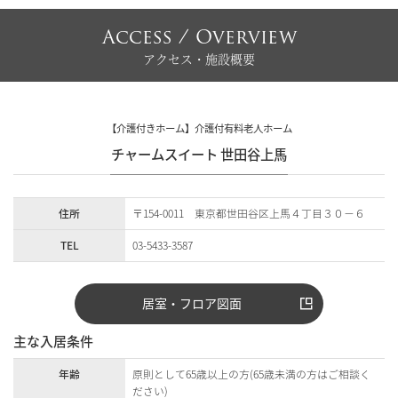
Access / Overview
アクセス・施設概要
【介護付きホーム】介護付有料老人ホーム
チャームスイート 世田谷上馬
住所
〒154-0011 東京都世田谷区上馬４丁目３０－６
TEL
03-5433-3587
居室・フロア図面
主な入居条件
年齢
原則として65歳以上の方(65歳未満の方はご相談く
ださい)