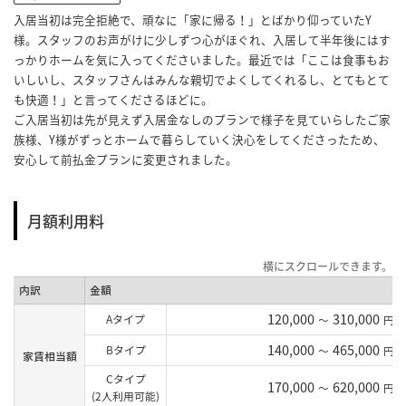
入居当初は完全拒絶で、頑なに「家に帰る！」とばかり仰っていたY
様。スタッフのお声がけに少しずつ心がほぐれ、入居して半年後にはす
っかりホームを気に入ってくださいました。最近では「ここは食事もお
いしいし、スタッフさんはみんな親切でよくしてくれるし、とてもとて
も快適！」と言ってくださるほどに。
ご入居当初は先が見えず入居金なしのプランで様子を見ていらしたご家
族様、Y様がずっとホームで暮らしていく決心をしてくださったため、
安心して前払金プランに変更されました。
月額利用料
内訳
金額
120,000
310,000
Aタイプ
～
円
140,000
465,000
Bタイプ
～
円
家賃相当額
Cタイプ
170,000
620,000
～
円
(2人利用可能)