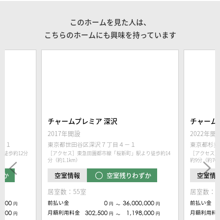
このホームを見た人は、
こちらのホームにも興味を持っています
チャームプレミア 深沢
チャーム
2017年開設
2022年開
２１
東京都世田谷区深沢７丁目４−１
東京都杉並
徒歩約12分
［アクセス］東急田園都市線「桜新町」駅より徒歩約14
［アクセス］
分（約1.1km）
約9分（約70
ずか
空室残りわずか
空室情報
空室情
居室数：55室
居室数：5
,000
前払い金
0
36,000,000
前払い金
円
円
円
〜
,400
月額利用料金
302,500
1,198,000
月額利用料
円
円
円
〜