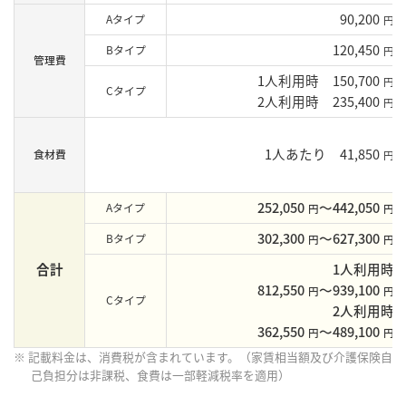
90,200
Aタイプ
円
120,450
Bタイプ
円
管理費
1人利用時 150,700
円
Cタイプ
2人利用時 235,400
円
1人あたり 41,850
食材費
円
252,050
〜442,050
Aタイプ
円
円
302,300
〜627,300
Bタイプ
円
円
合計
1人利用時
812,550
〜939,100
円
円
Cタイプ
2人利用時
362,550
〜489,100
円
円
※ 記載料金は、消費税が含まれています。（家賃相当額及び介護保険自
己負担分は非課税、食費は一部軽減税率を適用）