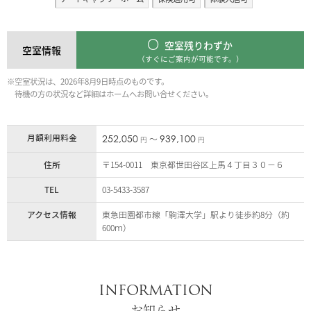
空室残りわずか
空室情報
（すぐにご案内が可能です。）
※空室状況は、2026年8月9日時点のものです。
待機の方の状況など詳細はホームへお問い合せください。
月額利用料金
252,050
939,100
〜
円
円
住所
〒154-0011 東京都世田谷区上馬４丁目３０－６
TEL
03-5433-3587
アクセス情報
東急田園都市線「駒澤大学」駅より徒歩約8分（約
600ｍ）
INFORMATION
お知らせ