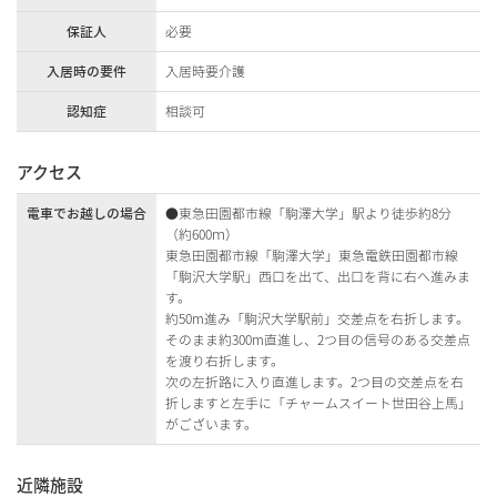
保証人
必要
入居時の要件
入居時要介護
認知症
相談可
アクセス
電車でお越しの場合
●東急田園都市線「駒澤大学」駅より徒歩約8分
（約600ｍ）
東急田園都市線「駒澤大学」東急電鉄田園都市線
「駒沢大学駅」西口を出て、出口を背に右へ進みま
す。
約50m進み「駒沢大学駅前」交差点を右折します。
そのまま約300m直進し、2つ目の信号のある交差点
を渡り右折します。
次の左折路に入り直進します。2つ目の交差点を右
折しますと左手に「チャームスイート世田谷上馬」
がございます。
近隣施設