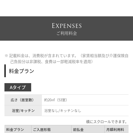
Expenses
ご利用料金
※ 記載料金は、消費税が含まれています。（家賃相当額及び介護保険自
己負担分は非課税、食費は一部軽減税率を適用）
料金プラン
Aタイプ
広さ（居室数）
約20㎡（53室）
浴室/キッチン
浴室なし/キッチンなし
料金プラン
ご入居形態
前払金
月額利用料