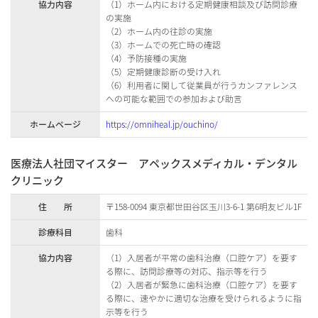
協力内容
（1）ホーム内における定期健康相談及び訪問診療
の実施
（2）ホーム内の往診の実施
（3）ホームでの死亡時の確認
（4）予防接種の実施
（5）定期健康診断の受け入れ
（6）利用者に関して従業員が行うカンファレンス
への可能な範囲での参加および助言
ホームページ
https://omniheal.jp/ouchino/
医療法人社団マイスター アペックスメディカル・デンタル
クリニック
住 所
〒158-0094 東京都世田谷区玉川3-6-1 第6明友ビル1F
診療科目
歯科
協力内容
（1）入居者が平常の歯科治療（口腔ケア）を要す
る際に、訪問診療等の対応、指示等を行う
（2）入居者が緊急に歯科治療（口腔ケア）を要す
る際に、速やかに適切な治療を受けられるように指
示等を行う