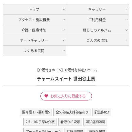
トップ
ギャラリー
アクセス・施設概要
ご利用料金
介護・医療体制
暮らしのアルバム
アートギャラリー
ご入居の流れ
よくある質問
【介護付きホーム】介護付有料老人ホーム
チャームスイート 世田谷上馬
お気に入りに登録する
要介護１～要介護5
全55部屋夫婦部屋あり
駅徒歩8分
2.5：1の手厚い介護
看取り相談可
認知症相談可
アートギャラリーホーム
保険適用可
体験入居可