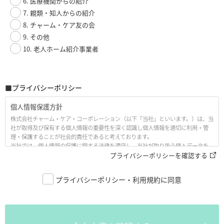
6. 医療機関からの紹介
7. 親類・知人からの紹介
8. チャーム・ケア友の会
9. その他
10. 老人ホーム紹介事業者
■プライバシーポリシー
個人情報保護方針
株式会社チャーム・ケア・コーポレーション（以下「当社」といいます。）は、当
社が取得及び保有する個人情報の重要性を深く認識し個人情報を適切に利用・管
理・保護することが社会的責任であると考えております。
当社では、個人情報の保護に関する法律を遵守し、当社が取り扱う個人データを
適正に保護するために、以下の「個人情報保護方針（プライバシーポリシー、以
プライバシーポリシーを確認する
下「本プライバシーポリシー」といいます。）」として、ここに公開いたします。
プライバシーポリシー・利用規約に同意
1. 当社の名称・住所・代表者の氏名
株式会社チャーム・ケア・コーポレーション
〒530-0005 大阪市北区中之島3丁目6番32号 ダイビル本館21階
代表取締役 下村 隆彦