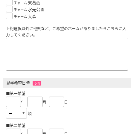
東葛西
チャーム
水元公園
チャーム
大森
チャーム
上記選択以外に他県など、ご希望のホームがありましたらこちらに入
力してください。
見学希望日時
必須
■第一希望
年
月
日
頃
■第二希望
年
月
日