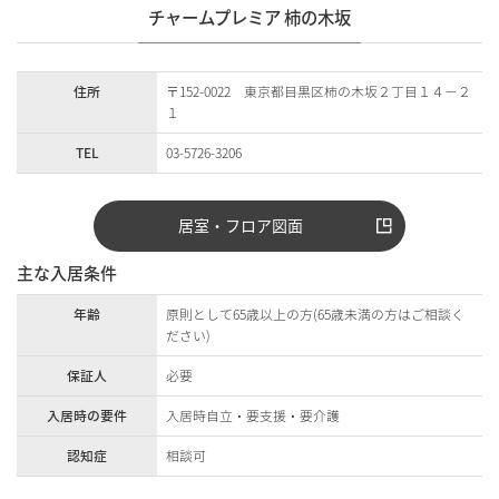
チャームプレミア 柿の木坂
住所
〒152-0022 東京都目黒区柿の木坂２丁目１４－２
１
TEL
03-5726-3206
居室・フロア図面
主な入居条件
年齢
原則として65歳以上の方(65歳未満の方はご相談く
ださい)
保証人
必要
入居時の要件
入居時自立・要支援・要介護
認知症
相談可