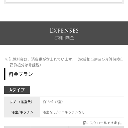
Expenses
ご利用料金
※ 記載料金は、消費税が含まれています。（家賃相当額及び介護保険自
己負担分は非課税）
料金プラン
Aタイプ
広さ（居室数）
約18㎡（2室）
浴室/キッチン
浴室なし/ミニキッチンなし