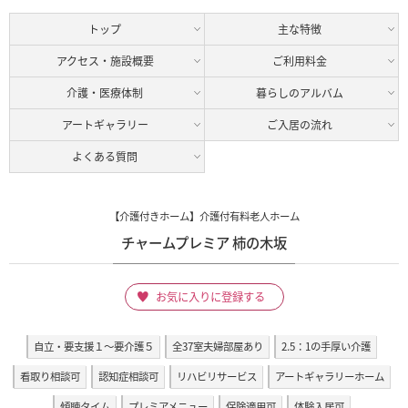
トップ
主な特徴
アクセス・施設概要
ご利用料金
介護・医療体制
暮らしのアルバム
アートギャラリー
ご入居の流れ
よくある質問
【介護付きホーム】介護付有料老人ホーム
チャームプレミア 柿の木坂
お気に入りに登録する
自立・要支援１～要介護５
全37室夫婦部屋あり
2.5：1の手厚い介護
看取り相談可
認知症相談可
リハビリサービス
アートギャラリーホーム
傾聴タイム
プレミアメニュー
保険適用可
体験入居可