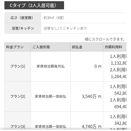
Cタイプ（2人入居可能）
広さ（居室数）
約30㎡（4室）
浴室/キッチン
浴室なし/ミニキッチンあり
料金プラン
ご入居形態
前払金
月額利用料
1人利用
1,132,800
0
プラン[1]
家賃相当額毎月払
円
2人利用
1,284,400
1人利用
542,800
3,540万
プラン[2]
家賃相当額一部前払
円
2人利用
694,400
1人利用
342,800
4,740万
プラン[3]
家賃相当額一部前払
円
2人利用