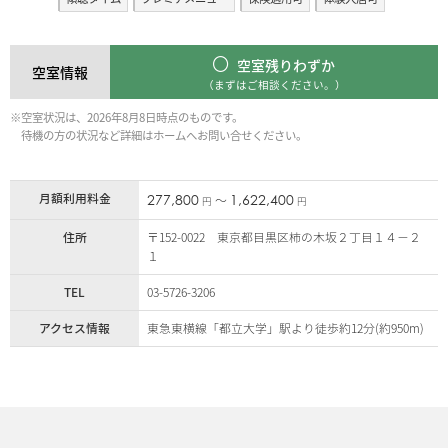
空室残りわずか
空室情報
（まずはご相談ください。）
※空室状況は、2026年8月8日時点のものです。
待機の方の状況など詳細はホームへお問い合せください。
月額利用料金
277,800
1,622,400
〜
円
円
住所
〒152-0022 東京都目黒区柿の木坂２丁目１４－２
１
TEL
03-5726-3206
アクセス情報
東急東横線「都立大学」駅より徒歩約12分(約950m)