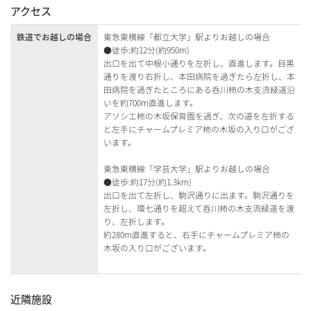
アクセス
鉄道でお越しの場合
東急東横線「都立大学」駅よりお越しの場合
●徒歩:約12分(約950m)
出口を出て中根小通りを左折し、直進します。目黒
通りを渡り右折し、本田病院を過ぎたら左折し、本
田病院を過ぎたところにある呑川柿の木支流緑道沿
いを約700m直進します。
アソシエ柿の木坂保育園を過ぎ、次の道を左折する
と左手にチャームプレミア柿の木坂の入り口がござ
います。
東急東横線「学芸大学」駅よりお越しの場合
●徒歩:約17分(約1.3km)
出口を出て左折し、駒沢通りに出ます。駒沢通りを
左折し、環七通りを超えて呑川柿の木支流緑道を渡
り、左折します。
約280m直進すると、右手にチャームプレミア柿の
木坂の入り口がございます。
近隣施設