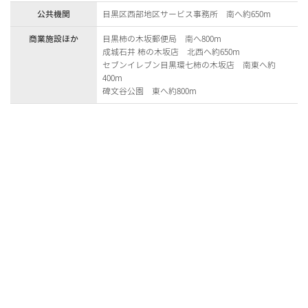
公共機関
目黒区西部地区サービス事務所 南へ約650m
商業施設ほか
目黒柿の木坂郵便局 南へ800m
成城石井 柿の木坂店 北西へ約650m
セブンイレブン目黒環七柿の木坂店 南東へ約
400m
碑文谷公園 東へ約800m