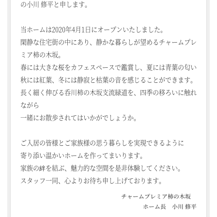
の小川 修平と申します。
当ホームは2020年4月1日にオープンいたしました。
閑静な住宅街の中にあり、静かな暮らしが望めるチャームプレ
ミア柿の木坂。
春には大きな桜をカフェスペースで鑑賞し、夏には青葉の匂い
秋には紅葉、冬には静寂と枯葉の音を感じることができます。
長く細く伸びる呑川柿の木坂支流緑道を、四季の移ろいに触れ
ながら
一緒にお散歩されてはいかがでしょうか。
ご入居の皆様とご家族様の思う暮らしを実現できるように
寄り添い温かいホームを作ってまいります。
家族の絆を結ぶ、魅力的な空間を是非体験してください。
スタッフ一同、心よりお待ち申し上げております。
チャームプレミア柿の木坂
ホーム長 小川 修平