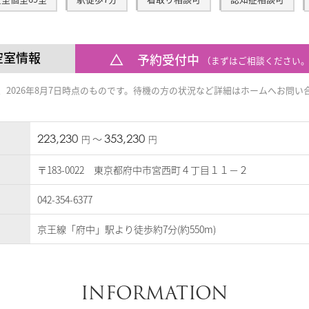
全室個室69室
駅徒歩7分
看取り相談可
認知症相談可
空室情報
予約受付中
（まずはご相談ください
2026年8月7日時点のものです。
待機の方の状況など詳細はホームへお問い
223,230
353,230
〜
円
円
〒183-0022 東京都府中市宮西町４丁目１１－２
042-354-6377
京王線「府中」駅より徒歩約7分(約550m)