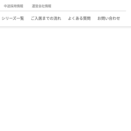
中途採用情報
運営会社情報
シリーズ一覧
ご入居までの流れ
よくある質問
お問い合わせ
料老人ホーム
府中市の介護付有料老人ホーム
チャーム 府中番場