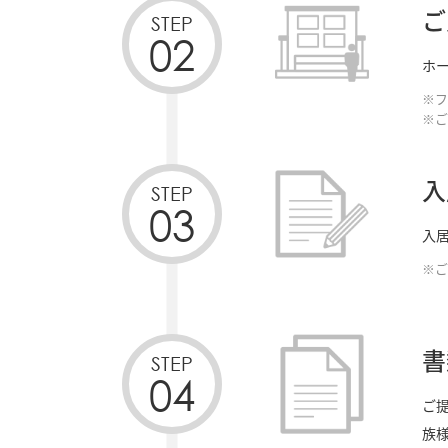
ご
STEP
02
ホ
※フ
※ご
入
STEP
03
入
※ご
書
STEP
04
ご
族